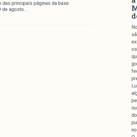
a
o das principais páginas da base
M
29 de agosto…
d
No
sã
ex
os
qu
go
fe
pr
Lu
al
pe
ou
do
pu
no