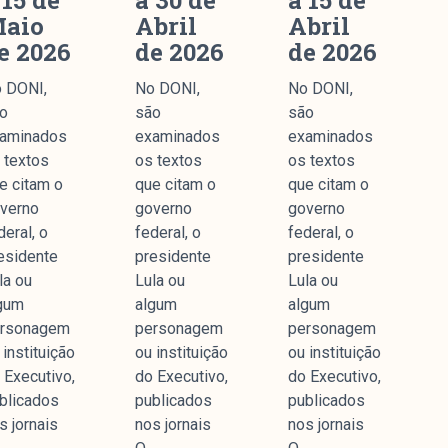
 15 de
a 30 de
a 15 de
aio
Abril
Abril
e 2026
de 2026
de 2026
 DONI,
No DONI,
No DONI,
o
são
são
aminados
examinados
examinados
 textos
os textos
os textos
e citam o
que citam o
que citam o
verno
governo
governo
deral, o
federal, o
federal, o
esidente
presidente
presidente
la ou
Lula ou
Lula ou
gum
algum
algum
rsonagem
personagem
personagem
 instituição
ou instituição
ou instituição
 Executivo,
do Executivo,
do Executivo,
blicados
publicados
publicados
s jornais
nos jornais
nos jornais