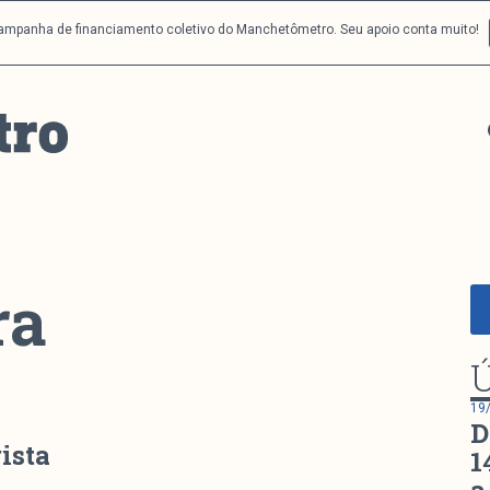
campanha de financiamento coletivo do Manchetômetro. Seu apoio conta muito!
ra
Ú
19
D
ista
1