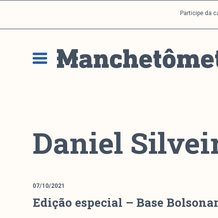
P
Participe da 
u
l
a
r
p
a
r
a
o
c
Daniel Silvei
o
n
t
e
ú
07/10/2021
d
Edição especial – Base Bolsonar
o