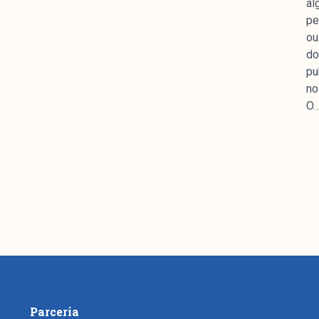
al
mpanhamento da cobertura da grande mídia sobre
pe
uzido pelo Laboratório de Estudos de Mídia e
ou
em registro no Diretório de Grupos de Pesquisa
do
e Estudos Sociais e Políticos (IESP) da
pu
Janeiro (UERJ). O Manchetômetro não tem filiação
no
s.
O
Parceria