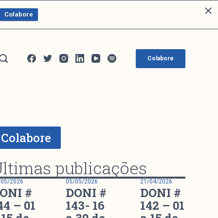
Colabore
Colabore
Colabore
ltimas publicações
/05/2026
05/05/2026
21/04/2026
ONI #
DONI #
DONI #
44 – 01
143- 16
142 – 01