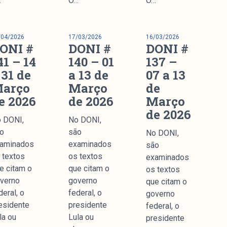
…
O…
O…
nstitucional
/04/2026
17/03/2026
16/03/2026
ssa História
ONI #
DONI #
DONI #
ssão
41 – 14
140 – 01
137 –
todologia
 31 de
a 13 de
07 a 13
uipe
arço
Março
de
e 2026
de 2026
Março
 Mídia
de 2026
cerias
 DONI,
No DONI,
ntato
o
são
No DONI,
aminados
examinados
são
 textos
os textos
examinados
e citam o
que citam o
os textos
verno
governo
que citam o
Parceria
deral, o
federal, o
governo
esidente
presidente
federal, o
la ou
Lula ou
presidente