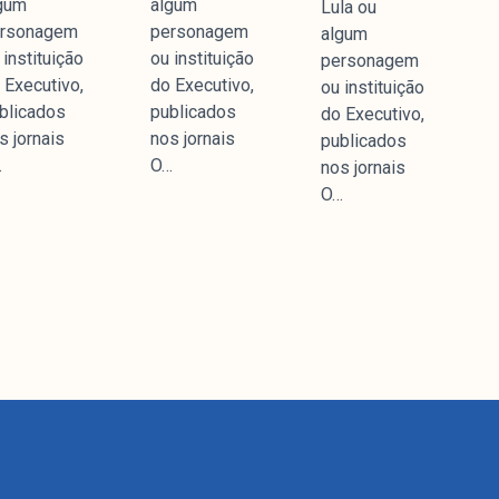
gum
algum
Lula ou
rsonagem
personagem
algum
 instituição
ou instituição
personagem
 Executivo,
do Executivo,
ou instituição
blicados
publicados
do Executivo,
s jornais
nos jornais
publicados
…
O…
nos jornais
O…