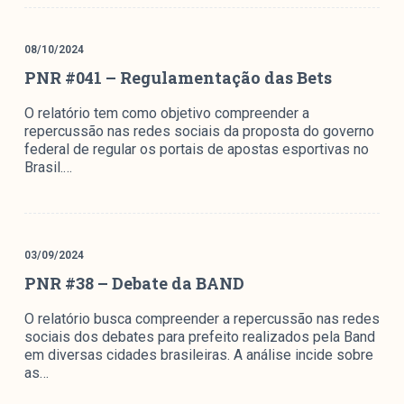
Mediómetro
Política Externa Brasileira
08/10/2024
Boletim da Pluralidade M
PNR #041 – Regulamentação das Bets
Entrevistas M
O relatório tem como objetivo compreender a
repercussão nas redes sociais da proposta do governo
Institucional
federal de regular os portais de apostas esportivas no
Brasil.…
Nossa História
Missão
Metodologia
03/09/2024
Equipe
PNR #38 – Debate da BAND
Na Mídia
O relatório busca compreender a repercussão nas redes
Parcerias
sociais dos debates para prefeito realizados pela Band
em diversas cidades brasileiras. A análise incide sobre
Contato
as…