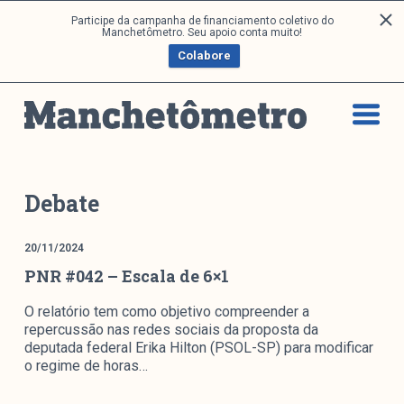
P
Participe da campanha de financiamento coletivo do
Análises
Manchetômetro. Seu apoio conta muito!
u
Colabore
l
a
Artigos e Capítulos
r
DONI
p
PNR
a
Série M
r
a
Boletim M
Debate
o
Podcasts
c
M Facebook
20/11/2024
o
PNR #042 – Escala de 6×1
M Instagram
n
Livros
t
O relatório tem como objetivo compreender a
e
repercussão nas redes sociais da proposta da
ú
Arquivos
deputada federal Erika Hilton (PSOL-SP) para modificar
d
o regime de horas…
o