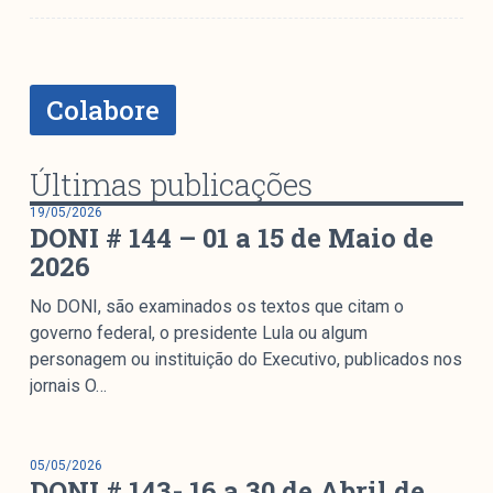
colabore
Colabore
O Manchetômetro é um site de acompanhamento da
cobertura da grande mídia sobre temas de economia e
Últimas publicações
política produzido pelo Laboratório de Estudos de Mídia
e Esfera Pública (LEMEP). O LEMEP tem registro no
19/05/2026
Diretório de Grupos de Pesquisa do CNPq e é sediado
DONI # 144 – 01 a 15 de Maio de
no Instituto de Estudos Sociais e Políticos (IESP) da
2026
Universidade do Estado do Rio de Janeiro (UERJ). O
No DONI, são examinados os textos que citam o
Manchetômetro não tem filiação com partidos ou grupos
governo federal, o presidente Lula ou algum
econômicos.
personagem ou instituição do Executivo, publicados nos
jornais O…
Parceria
05/05/2026
DONI # 143- 16 a 30 de Abril de