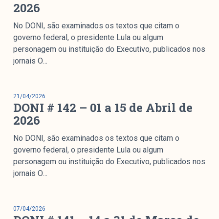
2026
colabore
No DONI, são examinados os textos que citam o
governo federal, o presidente Lula ou algum
personagem ou instituição do Executivo, publicados nos
O Manchetômetro é um site de acompanhamento da
jornais O…
cobertura da grande mídia sobre temas de economia e
política produzido pelo Laboratório de Estudos de Mídia
e Esfera Pública (LEMEP). O LEMEP tem registro no
21/04/2026
Diretório de Grupos de Pesquisa do CNPq e é sediado
DONI # 142 – 01 a 15 de Abril de
no Instituto de Estudos Sociais e Políticos (IESP) da
2026
Universidade do Estado do Rio de Janeiro (UERJ). O
Manchetômetro não tem filiação com partidos ou grupos
No DONI, são examinados os textos que citam o
econômicos.
governo federal, o presidente Lula ou algum
personagem ou instituição do Executivo, publicados nos
jornais O…
Parceria
07/04/2026