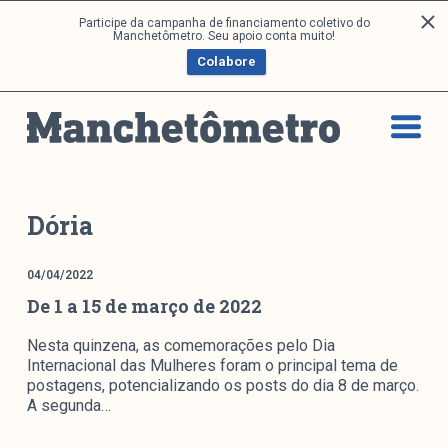
P
Participe da campanha de financiamento coletivo do
Análises
Manchetômetro. Seu apoio conta muito!
u
Colabore
l
a
Artigos e Capítulos
r
DONI
p
PNR
a
Série M
r
a
Boletim M
Dória
o
Podcasts
c
M Facebook
04/04/2022
o
De 1 a 15 de março de 2022
M Instagram
n
Livros
t
Nesta quinzena, as comemorações pelo Dia
e
Internacional das Mulheres foram o principal tema de
ú
Arquivos
postagens, potencializando os posts do dia 8 de março.
d
A segunda…
o