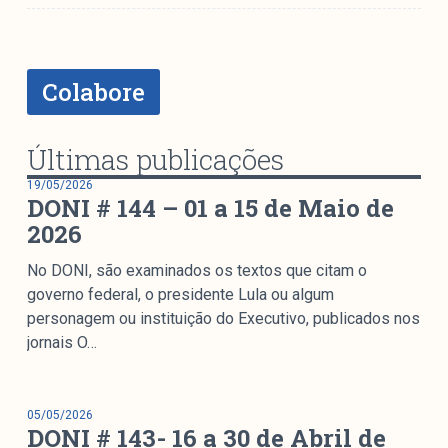
Mediómetro
Política Externa Brasileira
Boletim da Pluralidade M
Colabore
Entrevistas M
Institucional
Últimas publicações
19/05/2026
DONI # 144 – 01 a 15 de Maio de
Nossa História
2026
Missão
No DONI, são examinados os textos que citam o
Metodologia
governo federal, o presidente Lula ou algum
Equipe
personagem ou instituição do Executivo, publicados nos
Na Mídia
jornais O…
Parcerias
Contato
05/05/2026
DONI # 143- 16 a 30 de Abril de