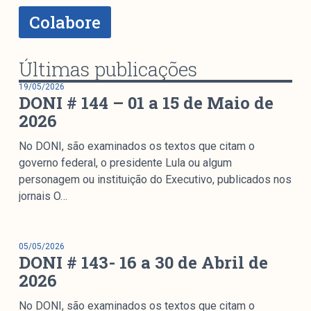
Mediómetro
Colabore
Política Externa Brasileira
Boletim da Pluralidade M
Últimas publicações
Entrevistas M
19/05/2026
DONI # 144 – 01 a 15 de Maio de
Institucional
2026
No DONI, são examinados os textos que citam o
Nossa História
governo federal, o presidente Lula ou algum
Missão
personagem ou instituição do Executivo, publicados nos
Metodologia
jornais O…
Equipe
Na Mídia
05/05/2026
Parcerias
DONI # 143- 16 a 30 de Abril de
Contato
2026
No DONI, são examinados os textos que citam o