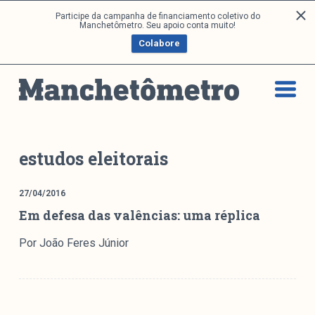
P
Participe da campanha de financiamento coletivo do
Análises
Manchetômetro. Seu apoio conta muito!
u
Colabore
l
a
Artigos e Capítulos
r
DONI
p
PNR
a
Série M
r
a
Boletim M
estudos eleitorais
o
Podcasts
c
M Facebook
27/04/2016
o
Em defesa das valências: uma réplica
M Instagram
n
Livros
t
Por João Feres Júnior
e
ú
Arquivos
d
o