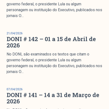
colabore
governo federal, o presidente Lula ou algum
personagem ou instituição do Executivo, publicados nos
jornais O…
O Manchetômetro é um site de acompanhamento da
cobertura da grande mídia sobre temas de economia e
21/04/2026
DONI # 142 – 01 a 15 de Abril de
política produzido pelo Laboratório de Estudos de Mídia
2026
e Esfera Pública (LEMEP). O LEMEP tem registro no
Diretório de Grupos de Pesquisa do CNPq e é sediado
No DONI, são examinados os textos que citam o
no Instituto de Estudos Sociais e Políticos (IESP) da
governo federal, o presidente Lula ou algum
Universidade do Estado do Rio de Janeiro (UERJ). O
personagem ou instituição do Executivo, publicados nos
Manchetômetro não tem filiação com partidos ou grupos
jornais O…
econômicos.
Parceria
07/04/2026
DONI # 141 – 14 a 31 de Março de
2026