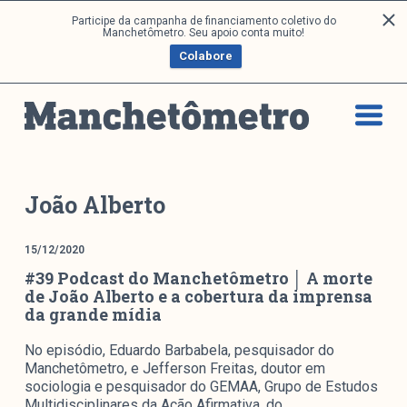
P
Participe da campanha de financiamento coletivo do
Análises
Manchetômetro. Seu apoio conta muito!
u
Colabore
l
a
Artigos e Capítulos
r
DONI
p
PNR
a
Série M
r
a
Boletim M
João Alberto
o
Podcasts
c
M Facebook
15/12/2020
o
#39 Podcast do Manchetômetro │ A morte
M Instagram
n
de João Alberto e a cobertura da imprensa
Livros
t
da grande mídia
e
ú
Arquivos
No episódio, Eduardo Barbabela, pesquisador do
d
Manchetômetro, e Jefferson Freitas, doutor em
sociologia e pesquisador do GEMAA, Grupo de Estudos
o
Multidisciplinares da Ação Afirmativa, do…