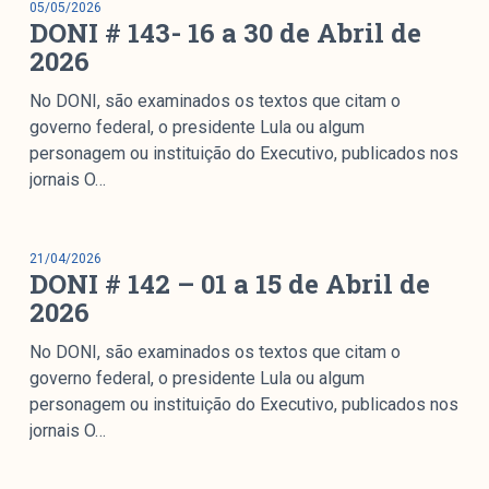
05/05/2026
colabore
DONI # 143- 16 a 30 de Abril de
2026
No DONI, são examinados os textos que citam o
O Manchetômetro é um site de acompanhamento da
governo federal, o presidente Lula ou algum
cobertura da grande mídia sobre temas de economia e
personagem ou instituição do Executivo, publicados nos
política produzido pelo Laboratório de Estudos de Mídia
jornais O…
e Esfera Pública (LEMEP). O LEMEP tem registro no
Diretório de Grupos de Pesquisa do CNPq e é sediado
no Instituto de Estudos Sociais e Políticos (IESP) da
21/04/2026
DONI # 142 – 01 a 15 de Abril de
Universidade do Estado do Rio de Janeiro (UERJ). O
Manchetômetro não tem filiação com partidos ou grupos
2026
econômicos.
No DONI, são examinados os textos que citam o
governo federal, o presidente Lula ou algum
Parceria
personagem ou instituição do Executivo, publicados nos
jornais O…