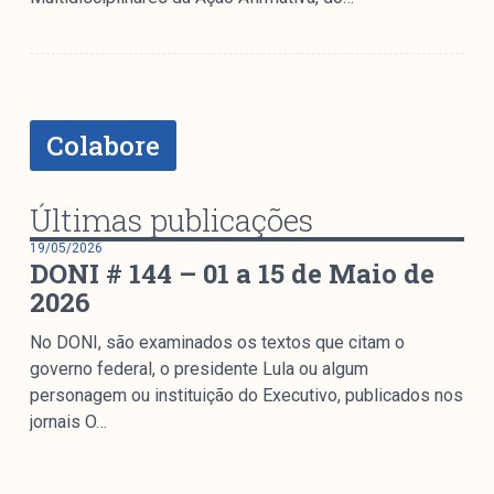
Mediómetro
Política Externa Brasileira
Boletim da Pluralidade M
Entrevistas M
Colabore
Institucional
Últimas publicações
Nossa História
19/05/2026
DONI # 144 – 01 a 15 de Maio de
Missão
2026
Metodologia
Equipe
No DONI, são examinados os textos que citam o
governo federal, o presidente Lula ou algum
Na Mídia
personagem ou instituição do Executivo, publicados nos
Parcerias
jornais O…
Contato