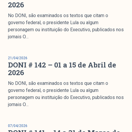
2026
colabore
No DONI, são examinados os textos que citam o
governo federal, o presidente Lula ou algum
personagem ou instituição do Executivo, publicados nos
O Manchetômetro é um site de acompanhamento da
jornais O…
cobertura da grande mídia sobre temas de economia e
política produzido pelo Laboratório de Estudos de Mídia
e Esfera Pública (LEMEP). O LEMEP tem registro no
21/04/2026
Diretório de Grupos de Pesquisa do CNPq e é sediado
DONI # 142 – 01 a 15 de Abril de
no Instituto de Estudos Sociais e Políticos (IESP) da
2026
Universidade do Estado do Rio de Janeiro (UERJ). O
Manchetômetro não tem filiação com partidos ou grupos
No DONI, são examinados os textos que citam o
econômicos.
governo federal, o presidente Lula ou algum
personagem ou instituição do Executivo, publicados nos
jornais O…
Parceria
07/04/2026