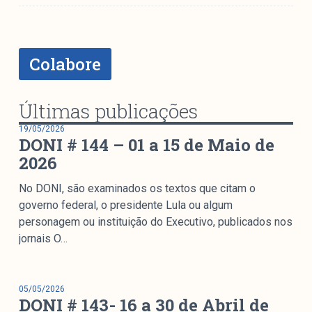
Mediómetro
Política Externa Brasileira
Boletim da Pluralidade M
Colabore
Entrevistas M
Institucional
Últimas publicações
19/05/2026
DONI # 144 – 01 a 15 de Maio de
Nossa História
2026
Missão
No DONI, são examinados os textos que citam o
Metodologia
governo federal, o presidente Lula ou algum
Equipe
personagem ou instituição do Executivo, publicados nos
Na Mídia
jornais O…
Parcerias
Contato
05/05/2026
DONI # 143- 16 a 30 de Abril de