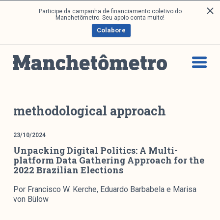
P
Participe da campanha de financiamento coletivo do
Análises
Manchetômetro. Seu apoio conta muito!
u
Colabore
l
a
Artigos e Capítulos
r
DONI
p
PNR
a
Série M
r
a
Boletim M
methodological approach
o
Podcasts
c
M Facebook
23/10/2024
o
Unpacking Digital Politics: A Multi-
M Instagram
n
platform Data Gathering Approach for the
Livros
t
2022 Brazilian Elections
e
ú
Arquivos
Por Francisco W. Kerche, Eduardo Barbabela e Marisa
d
von Bülow
o