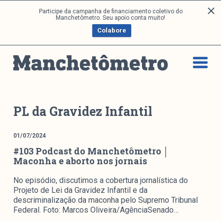
P
Participe da campanha de financiamento coletivo do
Análises
Manchetômetro. Seu apoio conta muito!
u
Colabore
l
a
Artigos e Capítulos
r
DONI
p
PNR
a
Série M
r
a
Boletim M
PL da Gravidez Infantil
o
Podcasts
c
M Facebook
01/07/2024
o
#103 Podcast do Manchetômetro │
M Instagram
n
Maconha e aborto nos jornais
Livros
t
e
No episódio, discutimos a cobertura jornalística do
ú
Arquivos
Projeto de Lei da Gravidez Infantil e da
d
descriminalização da maconha pelo Supremo Tribunal
Federal. Foto: Marcos Oliveira/AgênciaSenado…
o