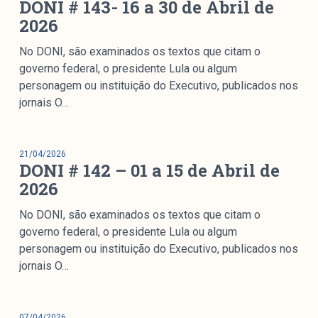
DONI # 143- 16 a 30 de Abril de
colabore
2026
No DONI, são examinados os textos que citam o
governo federal, o presidente Lula ou algum
O Manchetômetro é um site de acompanhamento da
personagem ou instituição do Executivo, publicados nos
cobertura da grande mídia sobre temas de economia e
jornais O…
política produzido pelo Laboratório de Estudos de Mídia
e Esfera Pública (LEMEP). O LEMEP tem registro no
Diretório de Grupos de Pesquisa do CNPq e é sediado
21/04/2026
no Instituto de Estudos Sociais e Políticos (IESP) da
DONI # 142 – 01 a 15 de Abril de
Universidade do Estado do Rio de Janeiro (UERJ). O
2026
Manchetômetro não tem filiação com partidos ou grupos
No DONI, são examinados os textos que citam o
econômicos.
governo federal, o presidente Lula ou algum
personagem ou instituição do Executivo, publicados nos
Parceria
jornais O…
07/04/2026