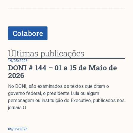
Mediómetro
Política Externa Brasileira
Boletim da Pluralidade M
Entrevistas M
Colabore
Institucional
Últimas publicações
19/05/2026
DONI # 144 – 01 a 15 de Maio de
Nossa História
2026
Missão
Metodologia
No DONI, são examinados os textos que citam o
Equipe
governo federal, o presidente Lula ou algum
Na Mídia
personagem ou instituição do Executivo, publicados nos
jornais O…
Parcerias
Contato
05/05/2026