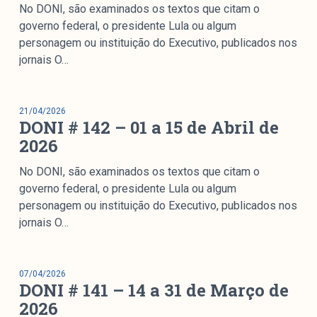
colabore
No DONI, são examinados os textos que citam o
governo federal, o presidente Lula ou algum
personagem ou instituição do Executivo, publicados nos
jornais O…
O Manchetômetro é um site de acompanhamento da
cobertura da grande mídia sobre temas de economia e
política produzido pelo Laboratório de Estudos de Mídia
21/04/2026
DONI # 142 – 01 a 15 de Abril de
e Esfera Pública (LEMEP). O LEMEP tem registro no
2026
Diretório de Grupos de Pesquisa do CNPq e é sediado
no Instituto de Estudos Sociais e Políticos (IESP) da
No DONI, são examinados os textos que citam o
Universidade do Estado do Rio de Janeiro (UERJ). O
governo federal, o presidente Lula ou algum
Manchetômetro não tem filiação com partidos ou grupos
personagem ou instituição do Executivo, publicados nos
econômicos.
jornais O…
Parceria
07/04/2026
DONI # 141 – 14 a 31 de Março de
2026