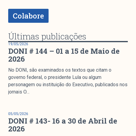
Mediómetro
Política Externa Brasileira
Colabore
Boletim da Pluralidade M
Entrevistas M
Últimas publicações
Institucional
19/05/2026
DONI # 144 – 01 a 15 de Maio de
2026
Nossa História
No DONI, são examinados os textos que citam o
Missão
governo federal, o presidente Lula ou algum
personagem ou instituição do Executivo, publicados nos
Metodologia
jornais O…
Equipe
Na Mídia
Parcerias
05/05/2026
DONI # 143- 16 a 30 de Abril de
Contato
2026