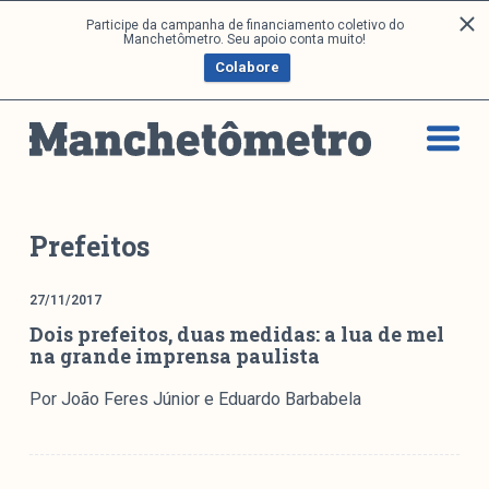
P
Participe da campanha de financiamento coletivo do
Análises
Manchetômetro. Seu apoio conta muito!
u
Colabore
l
a
Artigos e Capítulos
r
DONI
p
PNR
a
Série M
r
a
Boletim M
Prefeitos
o
Podcasts
c
M Facebook
27/11/2017
o
Dois prefeitos, duas medidas: a lua de mel
M Instagram
n
na grande imprensa paulista
Livros
t
e
Por João Feres Júnior e Eduardo Barbabela
ú
Arquivos
d
o