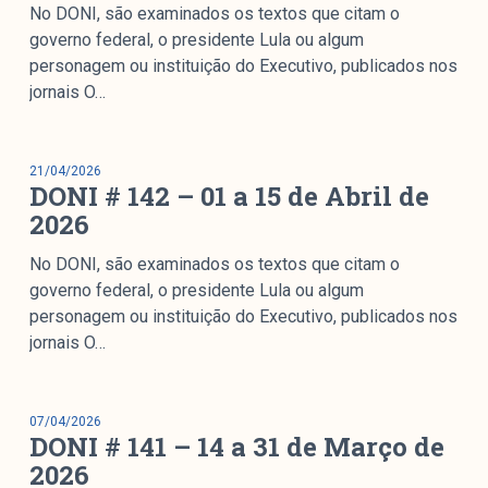
colabore
No DONI, são examinados os textos que citam o
governo federal, o presidente Lula ou algum
personagem ou instituição do Executivo, publicados nos
jornais O…
O Manchetômetro é um site de acompanhamento da
cobertura da grande mídia sobre temas de economia e
política produzido pelo Laboratório de Estudos de Mídia
21/04/2026
DONI # 142 – 01 a 15 de Abril de
e Esfera Pública (LEMEP). O LEMEP tem registro no
2026
Diretório de Grupos de Pesquisa do CNPq e é sediado
no Instituto de Estudos Sociais e Políticos (IESP) da
No DONI, são examinados os textos que citam o
Universidade do Estado do Rio de Janeiro (UERJ). O
governo federal, o presidente Lula ou algum
Manchetômetro não tem filiação com partidos ou grupos
personagem ou instituição do Executivo, publicados nos
econômicos.
jornais O…
Parceria
07/04/2026
DONI # 141 – 14 a 31 de Março de
2026