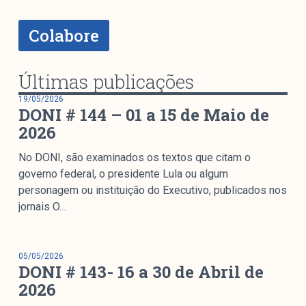
Mediómetro
Política Externa Brasileira
Colabore
Boletim da Pluralidade M
Entrevistas M
Últimas publicações
Institucional
19/05/2026
DONI # 144 – 01 a 15 de Maio de
2026
Nossa História
No DONI, são examinados os textos que citam o
Missão
governo federal, o presidente Lula ou algum
personagem ou instituição do Executivo, publicados nos
Metodologia
jornais O…
Equipe
Na Mídia
Parcerias
05/05/2026
DONI # 143- 16 a 30 de Abril de
Contato
2026