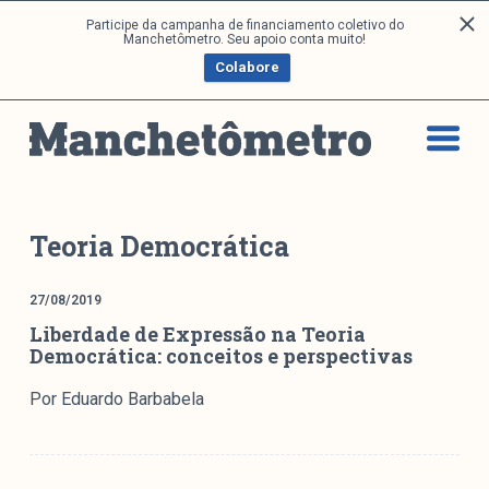
P
Participe da campanha de financiamento coletivo do
Análises
Manchetômetro. Seu apoio conta muito!
u
Colabore
l
a
Artigos e Capítulos
r
DONI
p
PNR
a
Série M
r
a
Boletim M
Teoria Democrática
o
Podcasts
c
M Facebook
27/08/2019
o
Liberdade de Expressão na Teoria
M Instagram
n
Democrática: conceitos e perspectivas
Livros
t
e
Por Eduardo Barbabela
ú
Arquivos
d
o