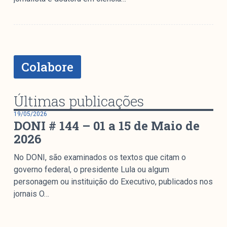
Mediómetro
Política Externa Brasileira
Boletim da Pluralidade M
Entrevistas M
Colabore
Institucional
Últimas publicações
Nossa História
19/05/2026
DONI # 144 – 01 a 15 de Maio de
Missão
2026
Metodologia
Equipe
No DONI, são examinados os textos que citam o
governo federal, o presidente Lula ou algum
Na Mídia
personagem ou instituição do Executivo, publicados nos
Parcerias
jornais O…
Contato