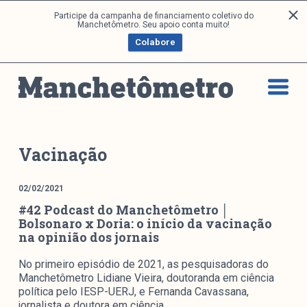
P
Participe da campanha de financiamento coletivo do
Análises
Manchetômetro. Seu apoio conta muito!
u
Colabore
l
a
Artigos e Capítulos
r
DONI
p
PNR
a
Série M
r
a
Boletim M
Vacinação
o
Podcasts
c
M Facebook
02/02/2021
o
#42 Podcast do Manchetômetro │
M Instagram
n
Bolsonaro x Doria: o início da vacinação
Livros
t
na opinião dos jornais
e
ú
Arquivos
No primeiro episódio de 2021, as pesquisadoras do
d
Manchetômetro Lidiane Vieira, doutoranda em ciência
política pelo IESP-UERJ, e Fernanda Cavassana,
o
jornalista e doutora em ciência…