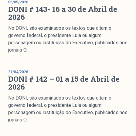
05/05/2026
colabore
DONI # 143- 16 a 30 de Abril de
2026
No DONI, são examinados os textos que citam o
O Manchetômetro é um site de acompanhamento da
governo federal, o presidente Lula ou algum
cobertura da grande mídia sobre temas de economia e
personagem ou instituição do Executivo, publicados nos
política produzido pelo Laboratório de Estudos de Mídia
jornais O…
e Esfera Pública (LEMEP). O LEMEP tem registro no
Diretório de Grupos de Pesquisa do CNPq e é sediado
no Instituto de Estudos Sociais e Políticos (IESP) da
21/04/2026
DONI # 142 – 01 a 15 de Abril de
Universidade do Estado do Rio de Janeiro (UERJ). O
Manchetômetro não tem filiação com partidos ou grupos
2026
econômicos.
No DONI, são examinados os textos que citam o
governo federal, o presidente Lula ou algum
Parceria
personagem ou instituição do Executivo, publicados nos
jornais O…