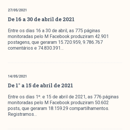
Mediómetro
27/05/2021
Política Externa Brasileira
De 16 a 30 de abril de 2021
Boletim da Pluralidade M
Entrevistas M
Entre os dias 16 a 30 de abril, as 775 páginas
monitoradas pelo M Facebook produziram 42.901
postagens, que geraram 15.720.959, 9.786.767
Institucional
comentários e 74.830.391…
Nossa História
Missão
14/05/2021
Metodologia
De 1° a 15 de abril de 2021
Equipe
Entre os dias 1º. e 15 de abril de 2021, as 776 páginas
Na Mídia
monitoradas pelo M Facebook produziram 50.602
Parcerias
posts, que geraram 18.159.29 compartilhamentos.
Registramos…
Contato