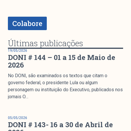
colabore
Colabore
O Manchetômetro é um site de acompanhamento da
cobertura da grande mídia sobre temas de economia e
Últimas publicações
política produzido pelo Laboratório de Estudos de Mídia
19/05/2026
e Esfera Pública (LEMEP). O LEMEP tem registro no
DONI # 144 – 01 a 15 de Maio de
Diretório de Grupos de Pesquisa do CNPq e é sediado
2026
no Instituto de Estudos Sociais e Políticos (IESP) da
Universidade do Estado do Rio de Janeiro (UERJ). O
No DONI, são examinados os textos que citam o
Manchetômetro não tem filiação com partidos ou grupos
governo federal, o presidente Lula ou algum
econômicos.
personagem ou instituição do Executivo, publicados nos
jornais O…
Parceria
05/05/2026
DONI # 143- 16 a 30 de Abril de