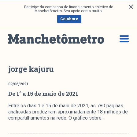
P
Participe da campanha de financiamento coletivo do
Análises
Manchetômetro. Seu apoio conta muito!
u
Colabore
l
a
Artigos e Capítulos
r
DONI
p
PNR
a
Série M
r
a
Boletim M
jorge kajuru
o
Podcasts
c
M Facebook
09/06/2021
o
De 1° a 15 de maio de 2021
M Instagram
n
Livros
t
Entre os dias 1 e 15 de maio de 2021, as 780 páginas
e
analisadas produziram aproximadamente 18 milhões de
ú
Arquivos
compartilhamentos na rede. O gráfico sobre…
d
o